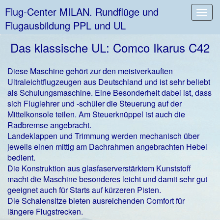
Flug-Center MILAN. Rundflüge und
Toggl
Flugausbildung PPL und UL
navig
Das klassische UL: Comco Ikarus C42
Diese Maschine gehört zur den meistverkauften
Ultraleichtflugzeugen aus Deutschland und ist sehr beliebt
als Schulungsmaschine. Eine Besonderheit dabei ist, dass
sich Fluglehrer und -schüler die Steuerung auf der
Mittelkonsole teilen. Am Steuerknüppel ist auch die
Radbremse angebracht.
Landeklappen und Trimmung werden mechanisch über
jeweils einen mittig am Dachrahmen angebrachten Hebel
bedient.
Die Konstruktion aus glasfaserverstärktem Kunststoff
macht die Maschine besonderes leicht und damit sehr gut
geeignet auch für Starts auf kürzeren Pisten.
Die Schalensitze bieten ausreichenden Comfort für
längere Flugstrecken.